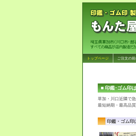
トップページ
ご注文の前
■ 印鑑･ゴム印
草加・川口近隣で急
最短納期・最高品質
印鑑・ゴム印