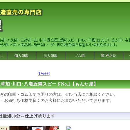
に
個人印鑑
法人印鑑
ゴム印
黒1色名刺
Tweet
は草加･川口･八潮近隣スピードNo.1【もんた屋】
ぎの印鑑・ゴム印でお困りの方は、ぜひ当店にご相談ください。
・お値打ち価格で多くのお客様にお喜びいただいております。
は最短60分～仕上げ承ります