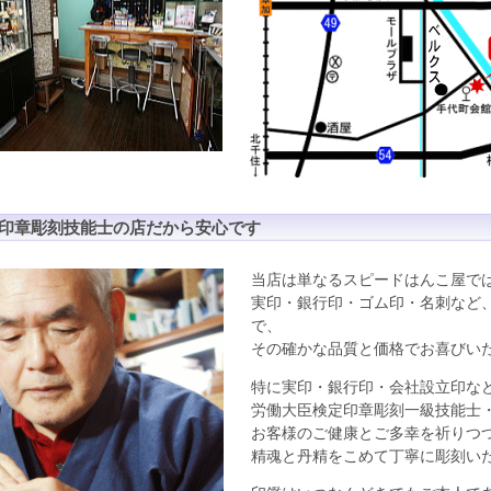
 印章彫刻技能士の店だから安心です
当店は単なるスピードはんこ屋で
実印・銀行印・ゴム印・名刺など
で、
その確かな品質と価格でお喜びい
特に実印・銀行印・会社設立印な
労働大臣検定印章彫刻一級技能士
お客様のご健康とご多幸を祈りつ
精魂と丹精をこめて丁寧に彫刻い