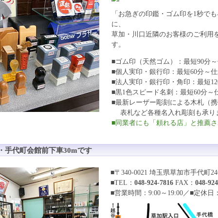
「お急ぎの印鑑・ゴム印を1秒で
に、
草加・川口近隣のお客様のご利用
す。
■ゴム印（天然ゴム）：最短90分
■個人実印・銀行印：最短60分～
■法人実印・銀行印・角印：最短12
■黒1色スピード名刺：最短60分～
■最新レーザー彫刻による木札（
表札など各種名入れ彫刻も承り
■同業者にも「頼れる店」と推薦
・手代町会館前下車30mです
■〒340-0021 埼玉県草加市手代町246
■TEL：
048-924-7816
FAX：
048-924
■営業時間：9:00～19:00／■定休