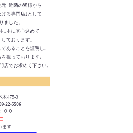
地元･近隣の皆様から
げる専門店｣として
りました。
本1本に真心込めて
りしております。
であることを証明し､
を担っております｡
門店でお求めく下さい｡
木475-3
9-22-5506
：００
日
います