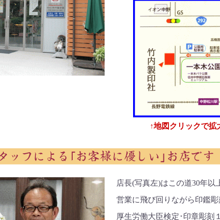
↑地図クリックで拡
店長(写真左)はこの道30年以
営業に飛び回りながら印鑑彫
厚生労働大臣検定･印章彫刻