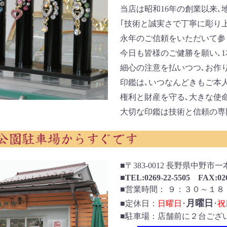
当店は昭和16年の創業以来､
｢技術と誠実さで丁寧に彫り上
永年のご信頼をいただいて参
今日も皆様のご健勝を願い､1
細心の注意を払いつつ､お作
印鑑は､いつなんどきもご本人
権利と財産を守る､大きな使命
大切な印鑑は技術と信頼の専
■〒383-0012 長野県中野市一本
■
TEL:0269-22-5505 FAX:026
■営業時間： ９：３０～１８
月曜日
■定休日：
日曜日
･
･
祝
■駐車場：店舗前に２台ござ