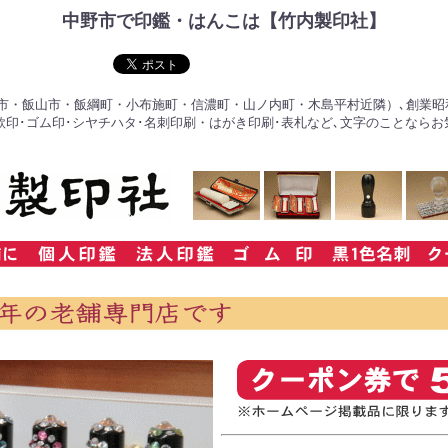
中野市で印鑑・はんこは【竹内製印社】
市・飯山市・飯綱町・小布施町・信濃町・山ノ内町・木島平村近隣）､創業昭和
落款印･ゴム印･シヤチハタ･名刺印刷・はがき印刷･表札など､文字のことならお