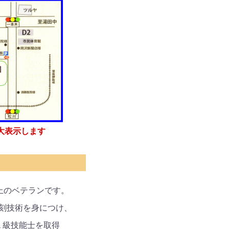
大表示します
上のベテランです。
刻技術を身につけ、
１級技能士を取得