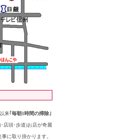
以来
｢毎朝1時間の掃除｣
･店頭･歩道)お店が奇麗
事に取り掛かります。