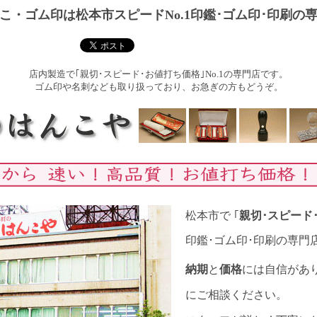
こ・ゴム印は松本市スピードNo.1印鑑･ゴム印･印刷の
店内製造で｢親切･スピード･お値打ち価格｣No.1の専門店です。
ゴム印や名刺なども取り扱っており、お急ぎの方もどうぞ。
松本市で ｢
親切･スピード
印鑑･ゴム印･印刷の専門
納期
と
価格
には自信があ
にご相談ください。