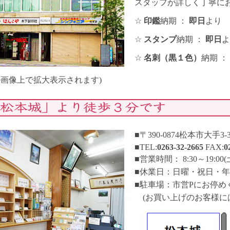
スタッフが詳しく丁寧にお
☆
印鑑
納期 ：
即日
より
☆
スタンプ
納期 ：
即日
よ
☆
名刺（黒１色）
納期 ：
ル画像上で拡大表示されます)
■〒390-0874松本市大手3
■TEL:
0263-32-2665
FAX:
0
■営業時間： 8:30～19:0
■休業日：日曜・祝日・年
■駐車場：市営Pにお停め
(お買い上げのお客様には