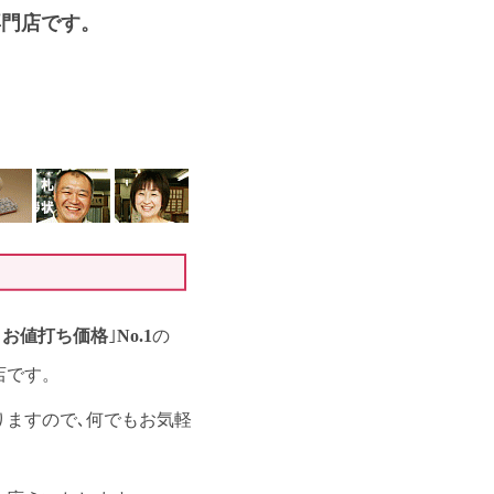
専門店です。
･お値打ち価格
｣
No.1
の
店です。
りますので､何でもお気軽