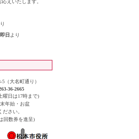
応えいたします。
り
即日
より
-3-5（大名町通り）
263-36-2665
0(土曜日は17時まで)
末年始・お盆
ください。
回数券を進呈)