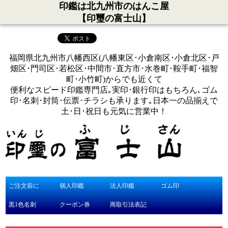
印鑑は北九州市のはんこ屋
【印璽の富士山】
福岡県北九州市八幡西区(八幡東区･小倉南区･小倉北区･戸
畑区･門司区･若松区･中間市･直方市･水巻町･鞍手町･福智
町･小竹町)からでも近くて
便利なスピード印鑑専門店｡実印･銀行印はもちろん､ゴム
印･名刺･封筒･伝票･チラシも承ります｡日本一の品揃えで
土･日･祝日も元気に営業中！
ご注文前に
個人印鑑
法人印鑑
ゴム印
黒1色名刺
クーポン券
商取引法表記