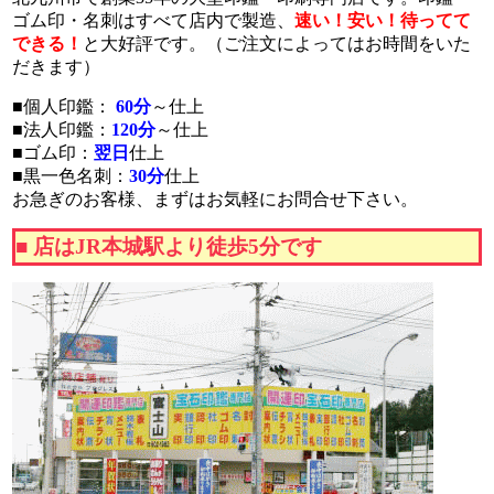
ゴム印・名刺はすべて店内で製造、
速い！安い！待ってて
できる！
と大好評です。
（ご注文によってはお時間をいた
だきます）
■個人印鑑：
60分
～仕上
■法人印鑑：
120分
～仕上
■ゴム印：
翌日
仕上
■黒一色名刺：
30分
仕上
お急ぎのお客様、まずはお気軽にお問合せ下さい。
■ 店はJR本城駅より徒歩5分です